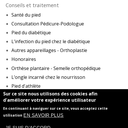
Conseils et traitement
Santé du pied
Consultation Pédicure-Podologue
Pied du diabétique
L’infection du pied chez le diabétique
Autres appareillages - Orthoplastie
Honoraires
Orthèse plantaire - Semelle orthopédique
L’ongle incarné chez le nourrisson
Pied d'athlète
Sur ce site nous utilisons des cookies afin
Sportifs
d'améliorer votre expérience utilisateur
En continuant à naviguer sur ce site, vous acceptez cette
Honoraires
-
Mentions légales
- Le site du cabinet a
EN SAVOIR PLUS
utilisation
été réalisé par
www.byen.site
JE SUIS D'ACCORD