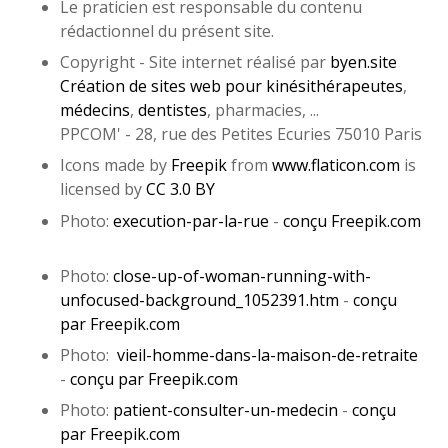
Le praticien est responsable du contenu
rédactionnel du présent site.
Copyright - Site internet réalisé par
byen.site
Création de sites web pour kinésithérapeutes
,
médecins
,
dentistes
, pharmacies, ...
PPCOM' - 28, rue des Petites Ecuries 75010 Paris
Icons made by
Freepik
from
www.flaticon.com
is
licensed by
CC 3.0 BY
Photo:
execution-par-la-rue
-​
conçu Freepik.com
Photo:
close-up-of-woman-running-with-
unfocused-background_1052391.htm
-
conçu
par Freepik.com
Photo:
vieil-homme-dans-la-maison-de-retraite
-
conçu par Freepik.com
Photo:
patient-consulter-un-medecin
-
conçu
par Freepik.com