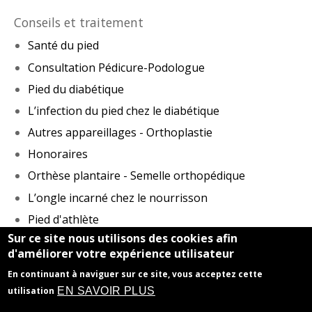
Conseils et traitement
Santé du pied
Consultation Pédicure-Podologue
Pied du diabétique
L’infection du pied chez le diabétique
Autres appareillages - Orthoplastie
Honoraires
Orthèse plantaire - Semelle orthopédique
L’ongle incarné chez le nourrisson
Pied d'athlète
Sur ce site nous utilisons des cookies afin
Sportifs
d'améliorer votre expérience utilisateur
En continuant à naviguer sur ce site, vous acceptez cette
Honoraires
-
Mentions légales
- Le site du cabinet a
EN SAVOIR PLUS
utilisation
été réalisé par
www.byen.site